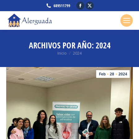
Facebook
X
689511799
page
page
opens
opens
in
in
new
new
ARCHIVOS POR AÑO:
2024
window
window
Estás aquí:
Inicio
2024
Feb
28
2024