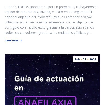
Cuando TODOS apostamos por un proyecto y trabajamos en
equipo de manera organizada, el éxito esta asegurado. El
principal objetivo del Proyecto Savia, es aprender a salvar
vidas con autoinyectores de adrenalina, y este objetivo se
consiguió con mucho éxito gracias a la participación de los
todos los corredores, gracias a las entidades públicas y…
Leer más
Feb
27
2024