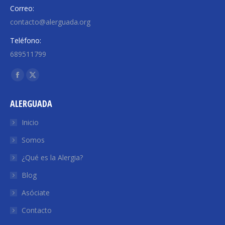
Correo:
contacto@alerguada.org
Teléfono:
689511799
Encuéntranos en:
Facebook
X
page
page
ALERGUADA
opens
opens
in
in
Inicio
new
new
Somos
window
window
¿Qué es la Alergia?
Blog
Asóciate
Contacto