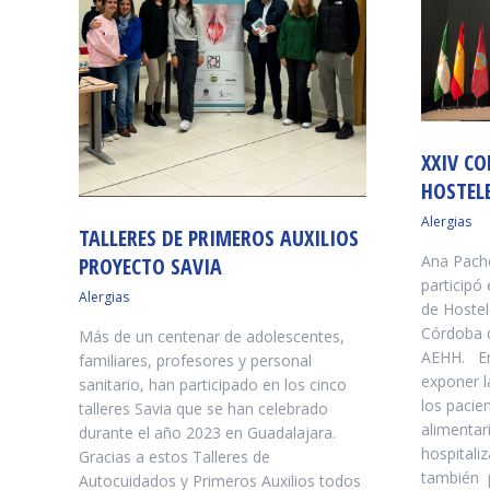
XXIV C
HOSTEL
Alergias
TALLERES DE PRIMEROS AUXILIOS
Ana Pach
PROYECTO SAVIA
participó
Alergias
de Hostele
Córdoba d
Más de un centenar de adolescentes,
AEHH. En
familiares, profesores y personal
exponer l
sanitario, han participado en los cinco
los pacie
talleres Savia que se han celebrado
alimentar
durante el año 2023 en Guadalajara.
hospitali
Gracias a estos Talleres de
también 
Autocuidados y Primeros Auxilios todos