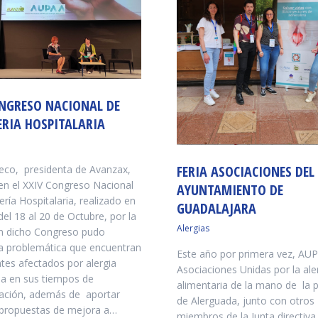
ONGRESO NACIONAL DE
ERIA HOSPITALARIA
FERIA ASOCIACIONES DEL
eco, presidenta de Avanzax,
 en el XXIV Congreso Nacional
AYUNTAMIENTO DE
ría Hospitalaria, realizado en
GUADALAJARA
el 18 al 20 de Octubre, por la
Alergias
 dicho Congreso pudo
a problemática que encuentran
Este año por primera vez, AU
ntes afectados por alergia
Asociaciones Unidas por la ale
ia en sus tiempos de
alimentaria de la mano de la 
zación, además de aportar
de Alerguada, junto con otros
propuestas de mejora a…
miembros de la Junta directiva