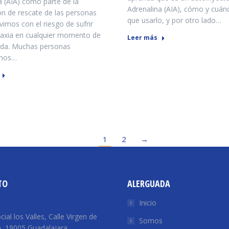
a (AIA) como parte de la
Adrenalina (AIA), cómo y cuán
n de rescate de las personas
que usarlo, y por otro lado…
vimos con el riesgo de sufrir
laxia en cualquier momento de
Leer más
ida. Muchas personas
mos…
1
2
→
TO
ALERGUADA
:
Inicio
ial los Valles, Calle Virgen de
Somos
n, 19005 Guadalajara