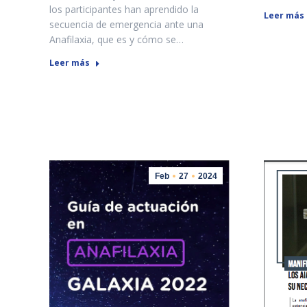
los participantes han aprendido la
Leer más
secuencia de emergencia ante una
Anafilaxia, que es y cómo se…
Leer más
Feb
27
2024