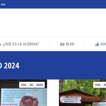
z s/n
¿QUÉ ES LA ALERGIA?
BLOG
AS
¿QUÉ ES LA ALERGIA?
BLOG
AS
O 2024
Feb
28
2024
Feb
2