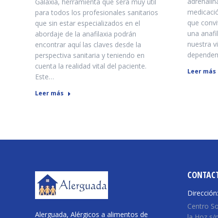
adrenalin
Galaxia, herramienta que será muy útil
medicació
para todos los profesionales sanitarios
que convi
que sin estar especializados en el
una anafi
abordaje de la anafilaxia podrán
nuestra v
encontrar aquí las claves desde la
depende
perspectiva sanitaria y teniendo en
cuenta la realidad vital del paciente.
Leer más
Este…
Leer más
CONTAC
Dirección
Centro Soc
Alerguada, Alérgicos a alimentos de
la Hoz s/