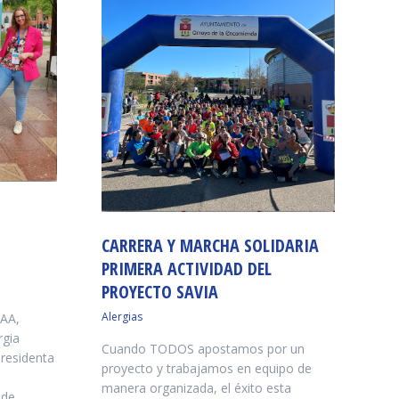
CARRERA Y MARCHA SOLIDARIA
PRIMERA ACTIVIDAD DEL
PROYECTO SAVIA
Alergias
PAA,
rgia
Cuando TODOS apostamos por un
presidenta
proyecto y trabajamos en equipo de
manera organizada, el éxito esta
 de