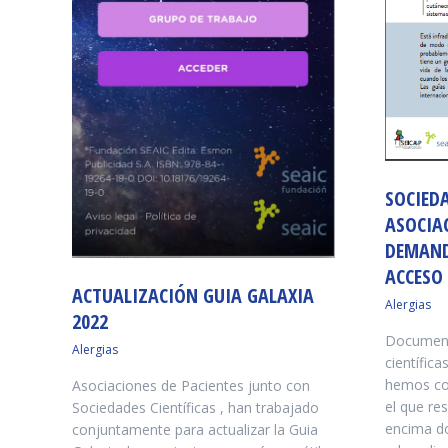
SOCIEDA
ASOCIAC
DEMAND
ACCESO 
ACTUALIZACIÓN GUIA GALAXIA
Alergias
2022
Document
Alergias
científic
hemos co
Asociaciones de Pacientes junto con
el que re
Sociedades Científicas , han trabajado
encima do
conjuntamente para actualizar la Guia