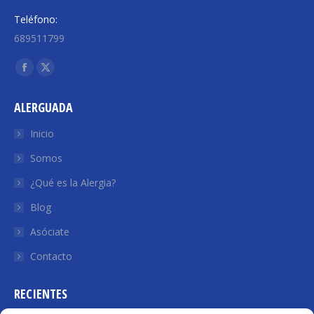
Teléfono:
689511799
Encuéntranos en:
Facebook
X
page
page
ALERGUADA
opens
opens
in
in
Inicio
new
new
Somos
window
window
¿Qué es la Alergia?
Blog
Asóciate
Contacto
RECIENTES