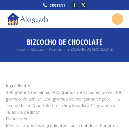
Facebook
X
689511799
page
page
opens
opens
in
in
new
new
BIZCOCHO DE CHOCOLATE
window
window
Estás aquí:
Inicio
Recetas
Postres
BIZCOCHO DE CHOCOLATE
Ingredientes
300 gramos de harina, 200 gramos de cacao en polvo, 300
gramos de azúcar, 250 gramos de margarina vegetal, 1/2
litro de leche (que tolere el niño), levadura 14 gramos y
ralladura de limón.
Elaboración
Mezclar todos los ingredientes con la batidora. Poner en