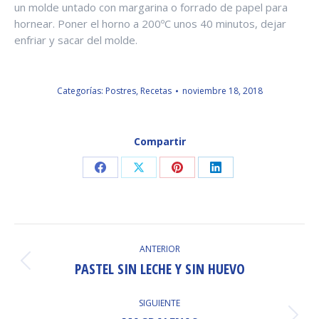
un molde untado con margarina o forrado de papel para
hornear. Poner el horno a 200ºC unos 40 minutos, dejar
enfriar y sacar del molde.
Categorías:
Postres
,
Recetas
noviembre 18, 2018
Compartir
Share
Share
Share
Share
on
on
on
on
Facebook
X
Pinterest
LinkedIn
NAVEGACIÓN
ANTERIOR
ENTRE
PASTEL SIN LECHE Y SIN HUEVO
Publicación
anterior:
PUBLICACIONES
SIGUIENTE