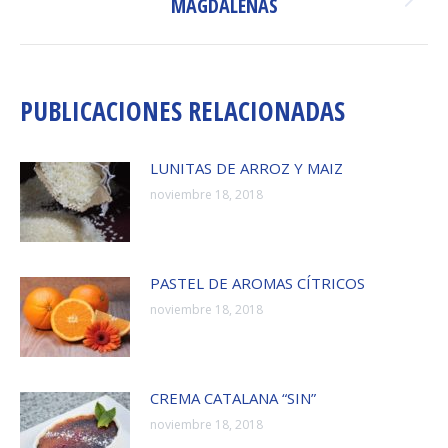
MAGDALENAS
Publicación
siguiente:
PUBLICACIONES RELACIONADAS
LUNITAS DE ARROZ Y MAIZ
noviembre 18, 2018
PASTEL DE AROMAS CÍTRICOS
noviembre 18, 2018
CREMA CATALANA “SIN”
noviembre 18, 2018